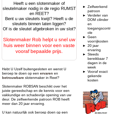
Heeft u een slotenmaker of
Zelfwerkend
sleutelmaker nodig in de regio RUMST
patroon
en REET?
Verdeler van
Bent u uw sleutels kwijt? Heeft u de
DOM cilinder
sleutels binnen laten liggen?
en
toegangscontr
Of is de sleutel afgebroken in uw slot?
ole
Geen
Slotenmaker Rob helpt u snel uw
voorrijkosten
huis weer binnen voor een vaste
20 jaar
ervaring
vooraf bepaalde prijs.
Steeds
bereikbaar 7
dagen in de
week
Hebt U Uzelf buitengesloten en wenst U
Vooraf exact
beroep te doen op een
ervaren
en
gekende
betrouwbare
slotenmaker
in Reet?
kosten
Slotenmaker ROBSAN beschikt over het
juiste gereedschap en de kennis voor een
vakkundige en schadevrije opening van uw
deur. De zelfwerkende patroon ROB heeft
meer dan 20 jaar ervaring.
U kan natuurlijk ook beroep doen op een