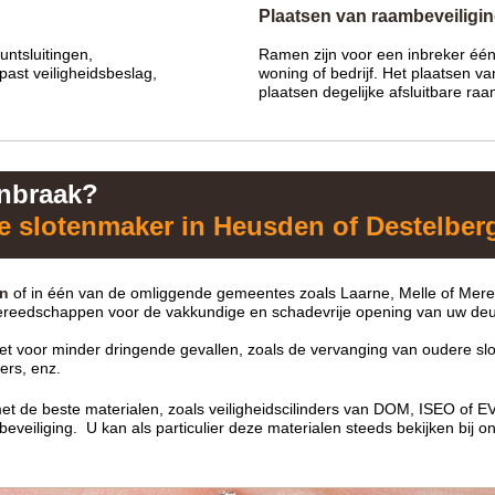
Plaatsen van raambeveiligi
ntsluitingen,
Ramen zijn voor een inbreker één
past veiligheidsbeslag,
woning of bedrijf. Het plaatsen 
plaatsen degelijke afsluitbare ra
Inbraak?
 slotenmaker in Heusden of Destelber
en
of in één van de omliggende gemeentes zoals Laarne, Melle of Mer
 gereedschappen voor de vakkundige en schadevrije opening van uw deu
t voor minder dringende gevallen, zoals de vervanging van oudere slot
ers, enz.
et de beste materialen, zoals veiligheidscilinders van DOM, ISEO of 
veiliging. U kan als particulier deze materialen steeds bekijken bij 