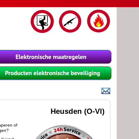
Heusden (O-Vl)
aperen of
igen?