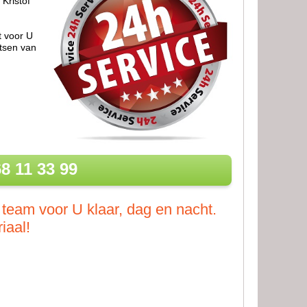
Kristof
t voor U
atsen van
8 11 33 99
 team voor U klaar, dag en nacht.
iaal!