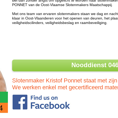
Bel dan zonder angst om opgelicht te worden naar slotenmaker 
PONNET van de Oost-Vlaamse Slotenmakers Maatschappij.
Met ons team van ervaren slotenmakers staan we dag en nach
klaar in Oost-Vlaanderen voor het openen van deuren, het pla
veiligheidscilinders, veiligheidsbeslag en raambeveiliging.
Nooddienst 046
Slotenmaker Kristof Ponnet staat met zijn
We werken enkel met gecertificeerd mater