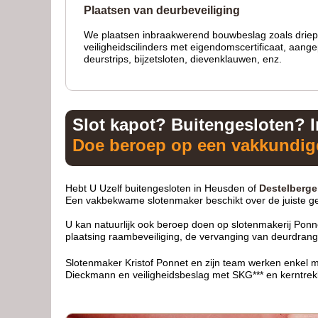
Plaatsen van deurbeveiliging
We plaatsen inbraakwerend bouwbeslag zoals driepu
veiligheidscilinders met eigendomscertificaat, aange
deurstrips, bijzetsloten, dievenklauwen, enz.
Slot kapot? Buitengesloten? 
Doe beroep op een vakkundige
Hebt U Uzelf buitengesloten in Heusden of
Destelberg
Een vakbekwame
slotenmaker
beschikt over de juiste
U kan natuurlijk ook beroep doen op slotenmakerij Ponne
plaatsing raambeveiliging, de vervanging van deurdrang
Slotenmaker Kristof Ponnet en zijn team werken enkel m
Dieckmann en veiligheidsbeslag met SKG*** en kerntrekbe