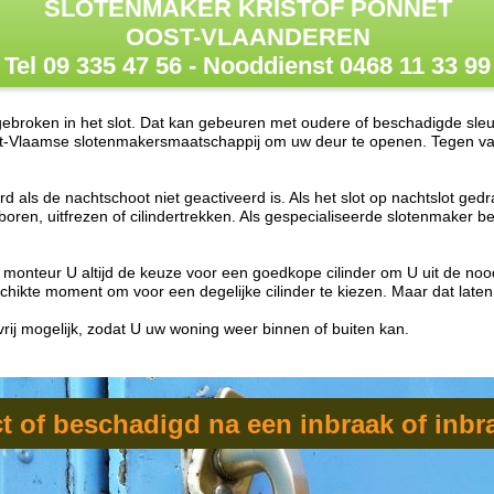
SLOTENMAKER KRISTOF PONNET
OOST-VLAANDEREN
Tel 09 335 47 56 - Nooddienst 0468 11 33 99
fgebroken in het slot. Dat kan gebeuren met oudere of beschadigde sleu
Vlaamse slotenmakersmaatschappij om uw deur te openen. Tegen vast ta
d als de nachtschoot niet geactiveerd is. Als het slot op nachtslot ged
boren, uitfrezen of cilindertrekken. Als gespecialiseerde slotenmaker be
 monteur U altijd de keuze voor een goedkope cilinder om U uit de nood
chikte moment om voor een degelijke cilinder te kiezen. Maar dat laten
rij mogelijk, zodat U uw woning weer binnen of buiten kan.
ct of beschadigd na een inbraak of inb