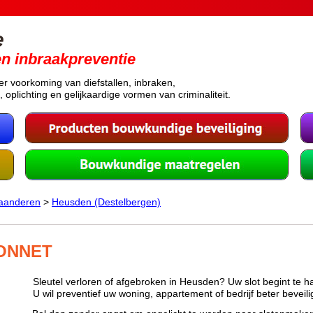
e
en inbraakpreventie
er voorkoming van diefstallen, inbraken,
, oplichting en gelijkaardige vormen van criminaliteit.
laanderen
>
Heusden (Destelbergen)
ONNET
Sleutel verloren of afgebroken in Heusden? Uw slot begint te h
U wil preventief uw woning, appartement of bedrijf beter beveil