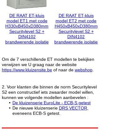
DE RAAT ET-kluis
DE RAAT ET-kluis
model ET1 met code
model ET2 met code
H330xB450xD380mm
H450xB450xD380mm
Securitylevel S2 +
Securitylevel S2 +
DIN4102
DIN4102
brandwerende isolatie
brandwerende isolatie
Om de 7 verschillende ET modellen te bekijken
verwijzen we U graag naar de website
https://www.kluizensite.be
of naar de
webshop
.
2. Voor klanten die binnen de norm Securitylevel
S2 een constructief iets zwaarder model willen,
kunnen we volgende modellen aanbevelen :
De kluizenserie EuroLite - ECB-S getest
De nieuwe kluizenserie
DRS VECTOR
,
eveneens ECB-S getest.