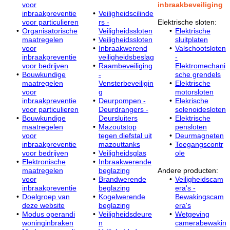
voor
inbraakbeveiliging
inbraakpreventie
Veiligheidscilinde
voor particulieren
rs -
Elektrische sloten:
Organisatorische
Veiligheidssloten
Elektrische
maatregelen
Veiligheidssloten
sluitplaten
voor
Inbraakwerend
Valschootsloten
inbraakpreventie
veiligheidsbeslag
-
voor bedrijven
Raambeveiliging
Elektromechani
Bouwkundige
-
sche grendels
maatregelen
Vensterbeveiligin
Elektrische
voor
g
motorsloten
inbraakpreventie
Deurpompen -
Elekrische
voor particulieren
Deurdrangers -
solenoidesloten
Bouwkundige
Deursluiters
Elektrische
maatregelen
Mazoutstop
pensloten
voor
tegen diefstal uit
Deurmagneten
inbraakpreventie
mazouttanks
Toegangscontr
voor bedrijven
Veiligheidsglas
ole
Elektronische
Inbraakwerende
maatregelen
beglazing
Andere producten:
voor
Brandwerende
Veiligheidscam
inbraakpreventie
beglazing
era's -
Doelgroep van
Kogelwerende
Bewakingscam
deze website
beglazing
era's
Modus operandi
Veiligheidsdeure
Wetgeving
woninginbraken
n
camerabewakin