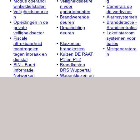
Modus operandi
Veiligheidsdeure
g
winkeldiefstallen
n voor
Camera's op
Veiligheidsbeurze
appartementen
de werkvloer
n
Brandwerende
Alarmsystemen
Opleidingen in de
deuren
Branddetectie -
private
Draairichting
Brandcentrales
veiligheidsector
deuren
Loketintercom
Fiscale
systemen voor
aftrekbaarheid
Kluizen en
balies
maatregelen
brandkasten
Mistgeneratore
tegen inbraak en
Kuizen DE RAAT
n
diefstal
P1 en PT2
BIN - Buurt
Brandkasten
Informatie
DRS Wuppertal
Netwerken
Wapenkluizen en
Slotenmaker
wapenkasten
Laptopkasten
Brandweerkluize
n -
Brandweerbuiskl
uis
Kluisruimtes -
Panelenkluizen -
Saferooms
Veiligheidsspiege
ls