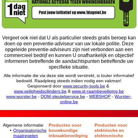
Vergeet ook niet dat U als particulier steeds gratis beroep kan
doen op een preventie-adviseur van uw lokale politie. Deze
opgeleide preventie-adviseurs zijn niet verbonden aan een
commercieel bedrijf en kunnen U onafhankelijk en objectief
informeren betreffende de aandachtspunten betreffende uw
specifieke situatie.
Alle informatie die via deze site wordt verstrekt, is louter informatief
bedoeld. Raadpleeg steeds indien nodig een vakman!
Gesponserd door
www.security-tools.be
&
www.veiligheidscilinders.be
&
www.st-raambeveiliging.be
www.wurster.be
-
DOM-sleutelservice.be
-
WEBSHOP
-
Wurster-
online.be
Algemene informatie:
Producten voor
Producten voor
Organisatorische
bouwkundige
elektrische en
maatregelen
inbraakbeveiliging
elektronische