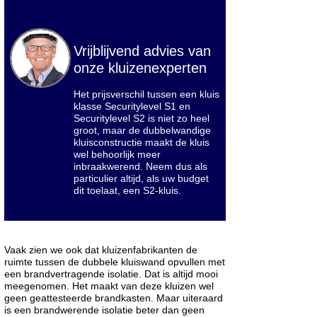
Vrijblijvend advies van
onze kluizenexperten
Het prijsverschil tussen een kluis
klasse Securitylevel S1 en
Securitylevel S2 is niet zo heel
groot, maar de dubbelwandige
kluisconstructie maakt de kluis
wel behoorlijk meer
inbraakwerend. Neem dus als
particulier altijd, als uw budget
dit toelaat, een S2-kluis.
Vaak zien we ook dat kluizenfabrikanten de
ruimte tussen de dubbele kluiswand opvullen met
een brandvertragende isolatie. Dat is altijd mooi
meegenomen. Het maakt van deze kluizen wel
geen geattesteerde brandkasten. Maar uiteraard
is een brandwerende isolatie beter dan geen