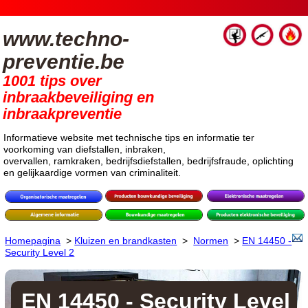
www.techno-
preventie.be
1001 tips over
inbraakbeveiliging en
inbraakpreventie
Informatieve website met technische tips en informatie ter
voorkoming van diefstallen, inbraken,
overvallen, ramkraken, bedrijfsdiefstallen, bedrijfsfraude, oplichting
en gelijkaardige vormen van criminaliteit.
Homepagina
>
Kluizen en brandkasten
>
Normen
>
EN 14450 -
Security Level 2
EN 14450 - Security Level