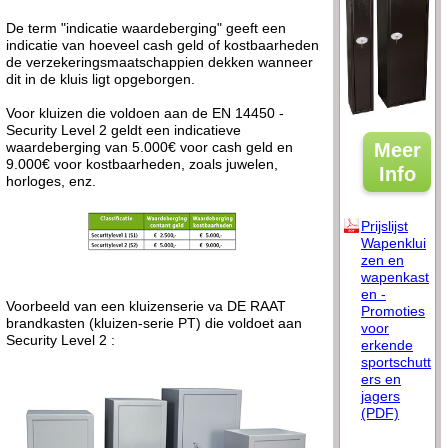
De term "indicatie waardeberging" geeft een
indicatie van hoeveel cash geld of kostbaarheden
de verzekeringsmaatschappien dekken wanneer
dit in de kluis ligt opgeborgen.
Voor kluizen die voldoen aan de
EN 14450 -
Security Level 2 geldt een indicatieve
Meer
waardeberging van 5.000€ voor cash geld en
9.000€ voor kostbaarheden, zoals juwelen,
Info
horloges, enz.
Prijslijst
Wapenklui
zen en
wapenkast
en -
Voorbeeld van een kluizenserie va DE RAAT
Promoties
brandkasten (kluizen-serie PT) die voldoet aan
voor
Security Level 2 :
erkende
sportschutt
ers en
jagers
(PDF)